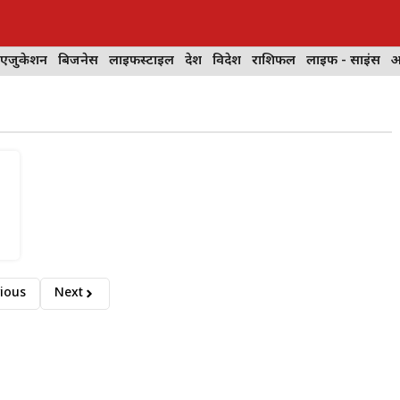
 एजुकेशन
बिजनेस
लाइफस्टाइल
देश
विदेश
राशिफल
लाइफ - साइंस
आ
ious
Next