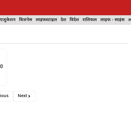
 एजुकेशन
बिजनेस
लाइफस्टाइल
देश
विदेश
राशिफल
लाइफ - साइंस
आ
30
ious
Next