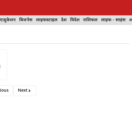
 एजुकेशन
बिजनेस
लाइफस्टाइल
देश
विदेश
राशिफल
लाइफ - साइंस
आ
े
ious
Next