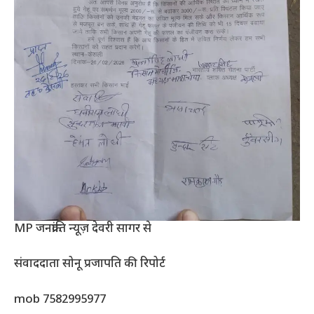
MP जनक्रांति न्यूज़ देवरी सागर से
संवाददाता सोनू प्रजापति की रिपोर्ट
mob 7582995977