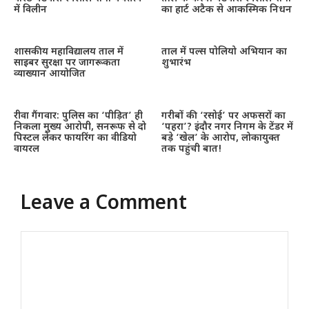
में विलीन
का हार्ट अटैक से आकस्मिक निधन
शासकीय महाविद्यालय ताल में
ताल में पल्स पोलियो अभियान का
साइबर सुरक्षा पर जागरूकता
शुभारंभ
व्याख्यान आयोजित
रीवा गैंगवार: पुलिस का ‘पीड़ित’ ही
गरीबों की ‘रसोई’ पर अफसरों का
निकला मुख्य आरोपी, सनरूफ से दो
‘पहरा’? इंदौर नगर निगम के टेंडर में
पिस्टल लेकर फायरिंग का वीडियो
बड़े ‘खेल’ के आरोप, लोकायुक्त
वायरल
तक पहुंची बात!
Leave a Comment
Comment